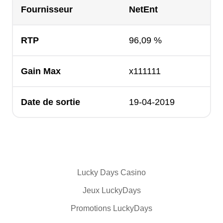
Fournisseur
NetEnt
RTP
96,09 %
Gain Max
x111111
Date de sortie
19-04-2019
Lucky Days Casino
Jeux LuckyDays
Promotions LuckyDays