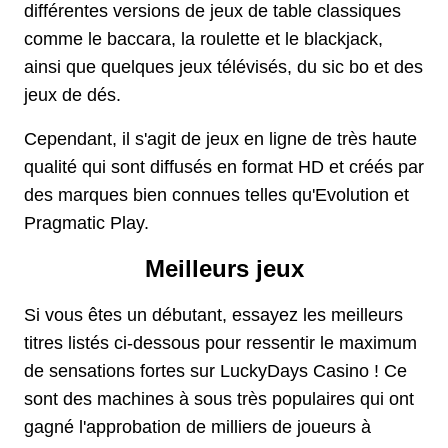
différentes versions de jeux de table classiques
comme le baccara, la roulette et le blackjack,
ainsi que quelques jeux télévisés, du sic bo et des
jeux de dés.
Cependant, il s'agit de jeux en ligne de très haute
qualité qui sont diffusés en format HD et créés par
des marques bien connues telles qu'Evolution et
Pragmatic Play.
Meilleurs jeux
Si vous êtes un débutant, essayez les meilleurs
titres listés ci-dessous pour ressentir le maximum
de sensations fortes sur LuckyDays Casino ! Ce
sont des machines à sous très populaires qui ont
gagné l'approbation de milliers de joueurs à