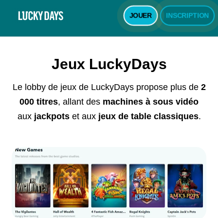
JOUER
INSCRIPTION
Jeux LuckyDays
Le lobby de jeux de LuckyDays propose plus de
2
000 titres
, allant des
machines à sous vidéo
aux
jackpots
et aux
jeux de table classiques
.