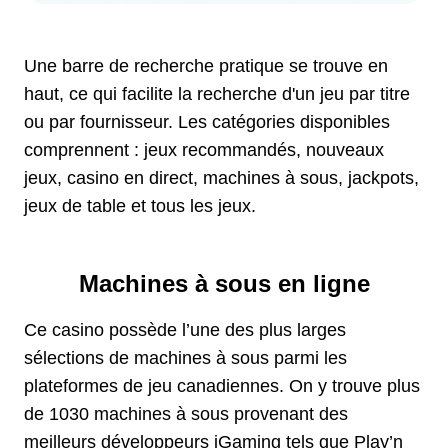
Une barre de recherche pratique se trouve en
haut, ce qui facilite la recherche d'un jeu par titre
ou par fournisseur. Les catégories disponibles
comprennent : jeux recommandés, nouveaux
jeux, casino en direct, machines à sous, jackpots,
jeux de table et tous les jeux.
Machines à sous en ligne
Ce casino possède l’une des plus larges
sélections de machines à sous parmi les
plateformes de jeu canadiennes. On y trouve plus
de 1030 machines à sous provenant des
meilleurs développeurs iGaming tels que Play’n